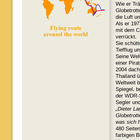
Wie er Trä
Globetrott
die Luft u
Als er 197
Flying route
mit dem Ca
around the world
verrückt.
Sie schütt
Tiefflug u
Seine Welt
einer Pira
2004 dacht
Thailand ü
Weltweit b
Spiegel, b
der WDR-S
Segler und
„Dieter La
Globetrott
was sich h
480 Seiten
farbigen B