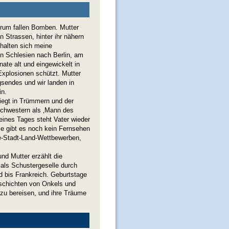
erum fallen Bomben. Mutter
n Strassen, hinter ihr nähern
halten sich meine
on Schlesien nach Berlin, am
ate alt und eingewickelt in
Explosionen schützt. Mutter
gsendes und wir landen in
in.
liegt in Trümmern und der
Schwestern als ‚Mann des
 eines Tages steht Vater wieder
se gibt es noch kein Fernsehen
e-Stadt-Land-Wettbewerben,
und Mutter erzählt die
als Schustergeselle durch
d bis Frankreich. Geburtstage
eschichten von Onkels und
 zu bereisen, und ihre Träume