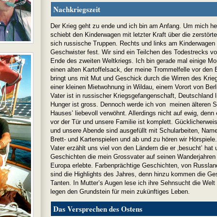
Nachkriegszeit
Der Krieg geht zu ende und ich bin am Anfang. Um mich h
schiebt den Kinderwagen mit letzter Kraft über die zerstörte
sich russische Truppen. Rechts und links am Kinderwagen 
Geschwister fest. Wir sind ein Teilchen des Todestrecks v
Ende des zweiten Weltkriegs. Ich bin gerade mal einige Mon
einen alten Kartoffelsack, der meine Trommelfelle vor den 
bringt uns mit Mut und Geschick durch die Wirren des Krie
einer kleinen Mietwohnung in Wildau, einem Vorort von Berl
Vater ist in russischer Kriegsgefangenschaft, Deutschland 
Hunger ist gross. Dennoch werde ich von meinen älteren 
Hauses’ liebevoll verwöhnt. Allerdings nicht auf ewig, denn
vor der Tür und unsere Familie ist komplett. Gücklicherwei
und unsere Abende sind ausgefüllt mit Schularbeiten, Nam
Brett- und Kartenspielen und ab und zu hören wir Hörspiele.
Vater erzählt uns viel von den Ländern die er ‚besucht’ hat 
Geschichten die mein Grossvater auf seinen Wanderjahren 
Europa erlebte. Farbenprächtige Geschichten, von Russlan
sind die Highlights des Jahres, denn hinzu kommen die G
Tanten. In Mutter’s Augen lese ich ihre Sehnsucht die Welt
legen den Grundstein für mein zukünftiges Leben.
Das Versprechen des Ostens