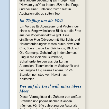
eine andere Bedeutung als morgen, das
“How are you?“ ist in den USA keine Frage
und bei einer Einladung zum “Tea“ in
Australien gibt es selten Tee.
Im Tiefflug um die Welt
Ein Vortrag für Abenteurer und Piloten, der
einen außergewöhnlichen Blick auf die Erde
aus der Vogelperspektive gibt. Eine
einjährige Flug-Odyssee mit Highlights und
Herausforderungen: mitten durch New York
City, übers Ewige Eis Grönlands, Blick auf
Old Germany, Geheimflug in den Jemen,
Flug in die indische Bürokratie,
Schafherdentreiben aus der Luft in
Australien, Trauminseln im Südpazifik und
der längste Flug seines Lebens: 21-½
Stunden non-stop von Hawaii nach
Kalifornien.
Wer auf die Insel will, muss übers
Meer
Dieser Vortrag lässt die Zuhörer von weißen
Stränden und polynesischen Klängen
träumen. Für 9-½ Jahre zog der Autor als