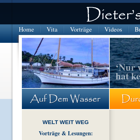
Home
Vita
Vorträge
Videos
B
‘Nur 
hat k
BRASILIEN-Marina-Itaparica
WELT WEIT WEG
Vorträge
& Lesungen: