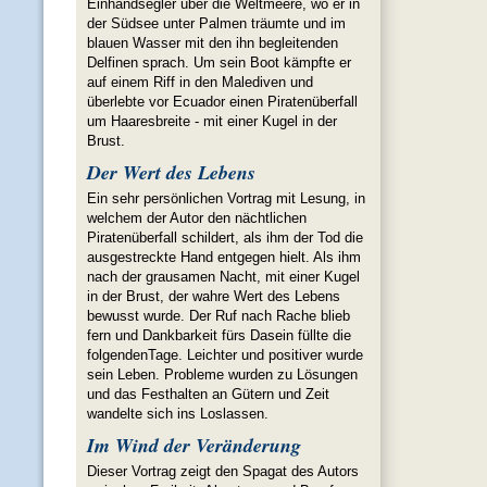
Einhandsegler über die Weltmeere, wo er in
der Südsee unter Palmen träumte und im
blauen Wasser mit den ihn begleitenden
Delfinen sprach. Um sein Boot kämpfte er
auf einem Riff in den Malediven und
überlebte vor Ecuador einen Piratenüberfall
um Haaresbreite - mit einer Kugel in der
Brust.
Der Wert des Lebens
Ein sehr persönlichen Vortrag mit Lesung, in
welchem der Autor den nächtlichen
Piratenüberfall schildert, als ihm der Tod die
ausgestreckte Hand entgegen hielt. Als ihm
nach der grausamen Nacht, mit einer Kugel
in der Brust, der wahre Wert des Lebens
bewusst wurde. Der Ruf nach Rache blieb
fern und Dankbarkeit fürs Dasein füllte die
folgendenTage. Leichter und positiver wurde
sein Leben. Probleme wurden zu Lösungen
und das Festhalten an Gütern und Zeit
wandelte sich ins Loslassen.
Im Wind der Veränderung
Dieser Vortrag zeigt den Spagat des Autors