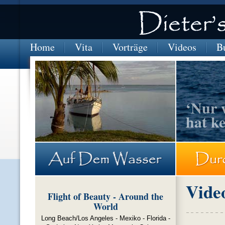
Home
Vita
Vorträge
Videos
B
‘Nur 
hat k
COOKS-INSELN-vor-Anker
Vide
Flight of Beauty - Around the
World
Long Beach/Los Angeles - Mexiko - Florida -