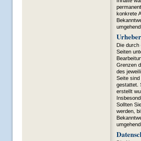
Inhalte wa
permanente
konkrete A
Bekanntwe
umgehend 
Urheber
Die durch 
Seiten unt
Bearbeitun
Grenzen d
des jeweil
Seite sind
gestattet.
erstellt w
Insbesonde
Sollten S
werden, bi
Bekanntwe
umgehend 
Datensc