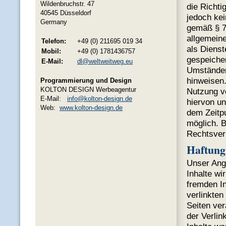
Wildenbruchstr. 47
die Richti
40545 Düsseldorf
jedoch ke
Germany
gemäß § 7
allgemein
Telefon:
+49 (0) 211695 019 34
als Dienst
Mobil:
+49 (0) 1781436757
gespeiche
E-Mail:
dl@weltweitweg.eu
Umständen 
hinweisen.
Programmierung und Design
KOLTON DESIGN Werbeagentur
Nutzung v
E-Mail:
info@kolton-design.de
hiervon un
Web:
www.kolton-design.de
dem Zeitp
möglich. 
Rechtsver
Haftung
Unser Ange
Inhalte wi
fremden I
verlinkten
Seiten ver
der Verlin