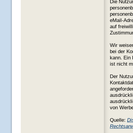
Die Nutzu
personenb
personenb
eMail-Adre
auf freiwi
Zustimmun
Wir weisen
bei der K
kann. Ein 
ist nicht m
Der Nutzu
Kontaktdat
angeforder
ausdrückli
ausdrückli
von Werbe
Quelle:
Di
Rechtsanw