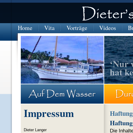
Home
Vita
Vorträge
Videos
B
‘Nur 
hat k
BRASILIEN-Marina-Itaparica
Impressum
Haftung
Haftung 
Dieter Langer
Die Inhalt