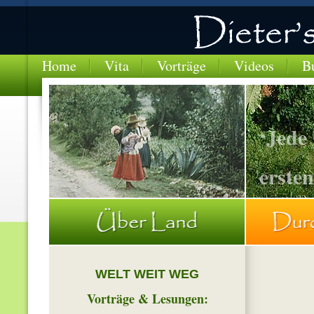
Home
Vita
Vorträge
Videos
B
‘Jede
ersten
BOLIVIEN-Frau-spinnt-waehrend-Fussmarsch
WELT WEIT WEG
Vorträge
& Lesungen: