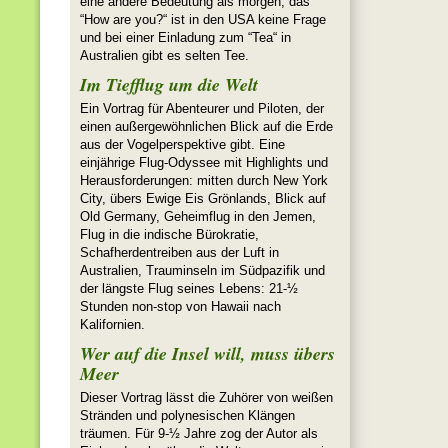
eine andere Bedeutung als morgen, das
“How are you?“ ist in den USA keine Frage
und bei einer Einladung zum “Tea“ in
Australien gibt es selten Tee.
Im Tiefflug um die Welt
Ein Vortrag für Abenteurer und Piloten, der
einen außergewöhnlichen Blick auf die Erde
aus der Vogelperspektive gibt. Eine
einjährige Flug-Odyssee mit Highlights und
Herausforderungen: mitten durch New York
City, übers Ewige Eis Grönlands, Blick auf
Old Germany, Geheimflug in den Jemen,
Flug in die indische Bürokratie,
Schafherdentreiben aus der Luft in
Australien, Trauminseln im Südpazifik und
der längste Flug seines Lebens: 21-½
Stunden non-stop von Hawaii nach
Kalifornien.
Wer auf die Insel will, muss übers
Meer
Dieser Vortrag lässt die Zuhörer von weißen
Stränden und polynesischen Klängen
träumen. Für 9-½ Jahre zog der Autor als