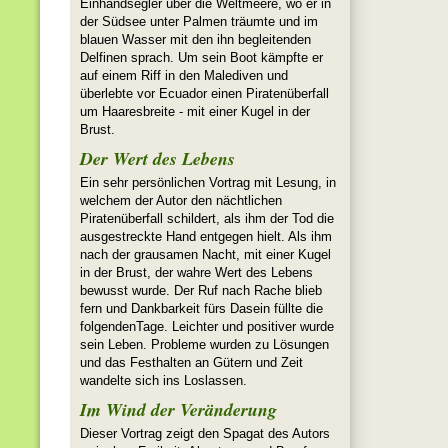
Einhandsegler über die Weltmeere, wo er in
der Südsee unter Palmen träumte und im
blauen Wasser mit den ihn begleitenden
Delfinen sprach. Um sein Boot kämpfte er
auf einem Riff in den Malediven und
überlebte vor Ecuador einen Piratenüberfall
um Haaresbreite - mit einer Kugel in der
Brust.
Der Wert des Lebens
Ein sehr persönlichen Vortrag mit Lesung, in
welchem der Autor den nächtlichen
Piratenüberfall schildert, als ihm der Tod die
ausgestreckte Hand entgegen hielt. Als ihm
nach der grausamen Nacht, mit einer Kugel
in der Brust, der wahre Wert des Lebens
bewusst wurde. Der Ruf nach Rache blieb
fern und Dankbarkeit fürs Dasein füllte die
folgendenTage. Leichter und positiver wurde
sein Leben. Probleme wurden zu Lösungen
und das Festhalten an Gütern und Zeit
wandelte sich ins Loslassen.
Im Wind der Veränderung
Dieser Vortrag zeigt den Spagat des Autors