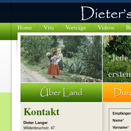
Home
Vita
Vorträge
Videos
B
‘Jede
ersten
BOLIVIEN-Frau-spinnt-waehrend-Fussmarsch
Kontakt
Dieter Langer
Wildenbruchstr. 47