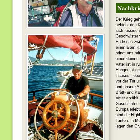
Nachkrie
Der Krieg ge
schiebt den K
sich russisc
Geschwister f
Ende des zwei
einen alten K
bringt uns mi
einer kleinen
Vater ist in 
Hunger ist g
Hauses’ liebe
vor der Tür u
und unsere A
Brett- und Ka
Vater erzählt
Geschichten 
Europa erleb
sind die Hig
Tanten. In Mu
legen den Gru