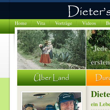
Home
Vita
Vorträge
Videos
B
‘Jede
ersten
BOLIVIEN-Frau-spinnt-waehrend-Fussmarsch
Diet
ein Leb