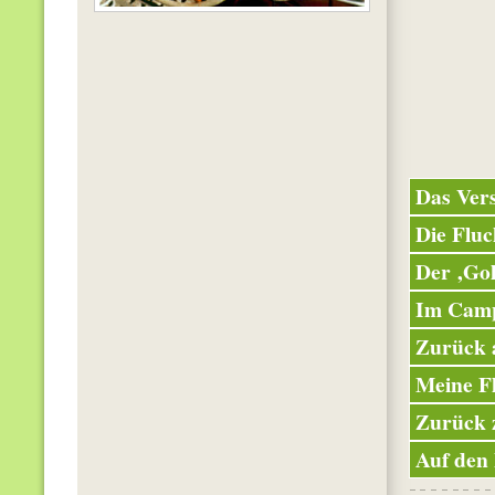
Das Ver
Die Fluc
Der ‚Go
Im Camp
Zurück a
Meine F
Zurück 
Auf den