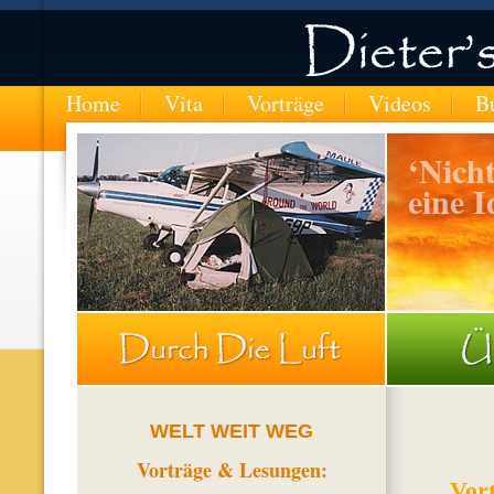
Home
Vita
Vorträge
Videos
B
‘Nicht
eine I
AUSTRALIEN- unterwegs mit dem Zelt
WELT WEIT WEG
Vorträge
& Lesungen:
Vor