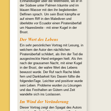
Einhandsegler über die Weltmeere, wo er in
der Südsee unter Palmen träumte und im
blauen Wasser mit den ihn begleitenden
Delfinen sprach. Um sein Boot kämpfte er
auf einem Riff in den Malediven und
überlebte vor Ecuador einen Piratenüberfall
um Haaresbreite - mit einer Kugel in der
Brust.
Der Wert des Lebens
Ein sehr persönlichen Vortrag mit Lesung, in
welchem der Autor den nächtlichen
Piratenüberfall schildert, als ihm der Tod die
ausgestreckte Hand entgegen hielt. Als ihm
nach der grausamen Nacht, mit einer Kugel
in der Brust, der wahre Wert des Lebens
bewusst wurde. Der Ruf nach Rache blieb
fern und Dankbarkeit fürs Dasein füllte die
folgendenTage. Leichter und positiver wurde
sein Leben. Probleme wurden zu Lösungen
und das Festhalten an Gütern und Zeit
wandelte sich ins Loslassen.
Im Wind der Veränderung
Dieser Vortrag zeigt den Spagat des Autors