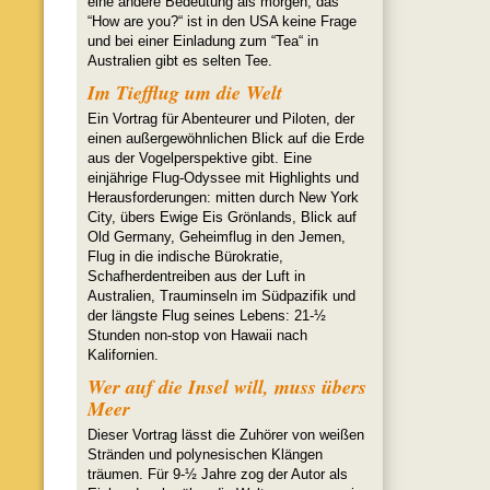
eine andere Bedeutung als morgen, das
“How are you?“ ist in den USA keine Frage
und bei einer Einladung zum “Tea“ in
Australien gibt es selten Tee.
Im Tiefflug um die Welt
Ein Vortrag für Abenteurer und Piloten, der
einen außergewöhnlichen Blick auf die Erde
aus der Vogelperspektive gibt. Eine
einjährige Flug-Odyssee mit Highlights und
Herausforderungen: mitten durch New York
City, übers Ewige Eis Grönlands, Blick auf
Old Germany, Geheimflug in den Jemen,
Flug in die indische Bürokratie,
Schafherdentreiben aus der Luft in
Australien, Trauminseln im Südpazifik und
der längste Flug seines Lebens: 21-½
Stunden non-stop von Hawaii nach
Kalifornien.
Wer auf die Insel will, muss übers
Meer
Dieser Vortrag lässt die Zuhörer von weißen
Stränden und polynesischen Klängen
träumen. Für 9-½ Jahre zog der Autor als