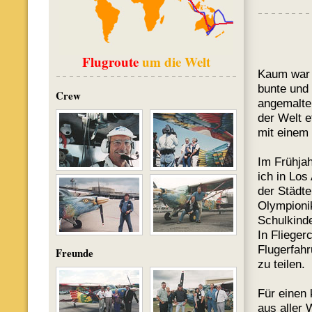
Flugroute
um die Welt
Kaum war 
bunte und 
Crew
angemalte
der Welt 
mit einem 
Im Frühja
ich in Los
der Städte
Olympioni
Schulkind
In Flieger
Flugerfahr
Freunde
zu teilen.
Für einen
aus aller 